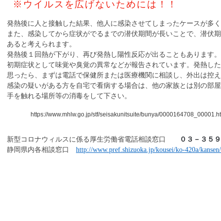
※ウイルスを広げないためには！！
発熱後に人と接触した結果、他人に感染させてしまったケースが多く
また、感染してから症状がでるまでの潜伏期間が長いことで、潜伏
あると考えられます。
発熱後１回熱が下がり、再び発熱し陽性反応が出ることもあります。
初期症状として味覚や臭覚の異常などが報告されています。発熱した
思ったら、まずは電話で保健所または医療機関に相談し、外出は控え
感染の疑いがある方を自宅で看病する場合は、他の家族とは別の部
手を触れる場所等の消毒をして下さい。
https://www.mhlw.go.jp/stf/seisakunitsuite/bunya/0000164708_00001.h
新型コロナウィルスに係る厚生労働省電話相談窓口
０３－３５９
静岡県内各相談窓口
http://www.pref.shizuoka.jp/kousei/ko-420a/kansen