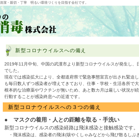
清潔・親切・丁寧 明るい環境づくりを目指す会社です。
新型コロナウイルスへの備え
2019年11月中旬、中国の武漢市より新型コロナウイルスが発生し
でした。
現在では感染拡大により、全都道府県で緊急事態宣言が出され緊迫
も毎日数人ずつ感染者が増えてきており、仕事・学校・生活各所で大
根本的な治療薬やワクチンが無いため、あと数カ月は厳しい状況が
行動することが感染終息への近道です。
新型コロナウイルスへの３つの備え
● マスクの着用・人との距離を取る・手洗い
新型コロナウイルスの感染経路は飛沫感染と接触感染です。
・飛沫感染は、感染者の飛沫(咳やくしゃみなどから飛び散るしぶき