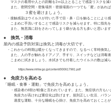
マスクの着用や人との距離を2ｍ以上とることで感染リスクを減
また、密閉空間・密集場所・密接場面の一つでも「蜜」があれば
３蜜を避けましょう。
・接触感染はウイルスが付いた手で目・鼻・口を触ることにより感
こまめに手洗いすることで感染リスクを減らせます。特に指先を
また、無意識に顔をさわってしまう癖がある方も多いと思います
● 換気・消毒
屋内の感染予防対策は換気と消毒が大切です。
・これからの時期は暖かくなってきますので、なるべく常時換気し
また、人の手が触れるドアノブ、手すり、スイッチなどは消毒液
こまめに拭きましょう。水拭きでも付着したウイルスの数は減ら
https://www.mhlw.go.jp/content/000617981.pdf
● 免疫力を高める
「睡眠・食事・運動」で免疫力を高めましょう。
・感染者の8割が軽傷と言われています。また、無症状の方もい
免疫力が高ければ重症化は防げます。規則正しい生活、バラン
適度な運動、十分な睡眠を心掛け、免疫力を高めておくことが