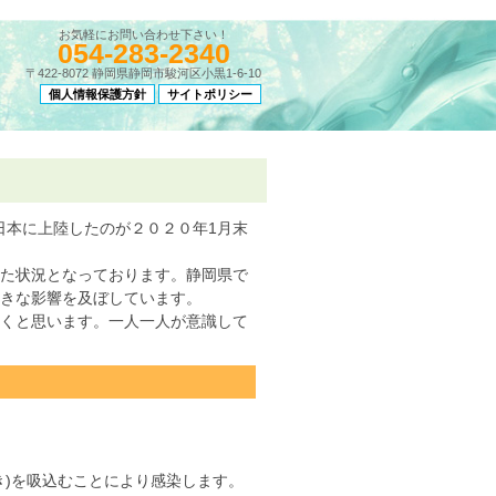
お気軽にお問い合わせ下さい！
054-283-2340
〒422-8072 静岡県静岡市駿河区小黒1-6-10
個人情報保護方針
サイトポリシー
、日本に上陸したのが２０２０年1月末
した状況となっております。静岡県で
きな影響を及ぼしています。
続くと思います。一人一人が意識して
)を吸込むことにより感染します。