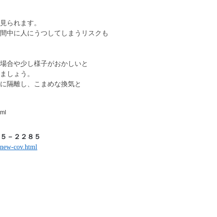
見られます。
期間中に人にうつしてしまうリスクも
場合や少し様子がおかしいと
ましょう。
屋に隔離し、こまめな換気と
tml
５－２２８５
/new-cov.html