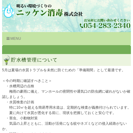
MENU
貯水槽管理について
5月は夏場の水質トラブルを未然に防ぐための「準備期間」として最適です。
＜今の時期に確認すべきこと＞
・水槽周辺の点検
梅雨の豪雨に備え、マンホールの密閉性や通気口の防虫網に破れがないか確
認しましょう。
・水質検査の計画
特に10㎥を超える簡易専用水道は、定期的な検査が義務付けられています。
夏に向けて水質が悪化する前に、現状を把握しておくと安心です。
・害虫、小動物対策
気温の上昇とともに、活動が活発になる蚊やネズミなどの侵入経路がない
か、